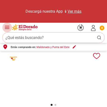
Descargá nuestra App 📱
Ver más
0
¿Qué estás buscando?
Estás comprando en:
Maldonado y Punta del Este
TÉRMINOS MÁS BUSCADOS
1
.
carne carnicería
2
.
leche
3
.
aceite
4
.
queso
5
.
pollo
6
.
bondiola
7
.
fideos