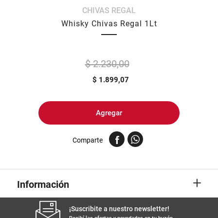
CHIVAS REGAL
8
.
yerba
Whisky Chivas Regal 1Lt
9
.
arroz
10
.
harina
$ 2.230,00
$
1.899,07
Agregar
Comparte
+
Información
¡Suscribite a nuestro newsletter!