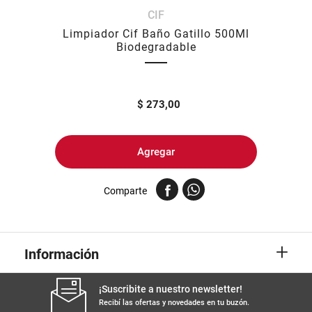
CIF
8
.
yerba
Limpiador Cif Baño Gatillo 500Ml
9
.
arroz
Biodegradable
10
.
harina
$
273,00
Agregar
Comparte
+
Información
¡Suscribite a nuestro newsletter!
Recibí las ofertas y novedades en tu buzón.