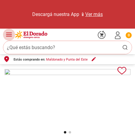
Descargá nuestra App 📱
Ver más
0
¿Qué estás buscando?
Estás comprando en:
Maldonado y Punta del Este
TÉRMINOS MÁS BUSCADOS
1
.
carne carnicería
2
.
leche
3
.
aceite
4
.
queso
5
.
pollo
6
.
bondiola
7
.
fideos