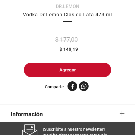
DR.LEMON
8
.
harina
Vodka Dr.Lemon Clasico Lata 473 ml
9
.
arroz
10
.
yerba
$ 177,00
$
149,19
Agregar
Comparte
+
Información
¡Suscribite a nuestro newsletter!