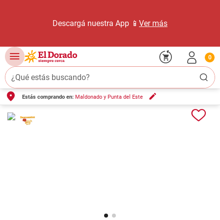
Descargá nuestra App 📱
Ver más
0
¿Qué estás buscando?
Estás comprando en:
Maldonado y Punta del Este
TÉRMINOS MÁS BUSCADOS
1
.
carne carnicería
2
.
leche
3
.
queso
4
.
aceite
5
.
pollo
6
.
bondiola
7
.
fideos