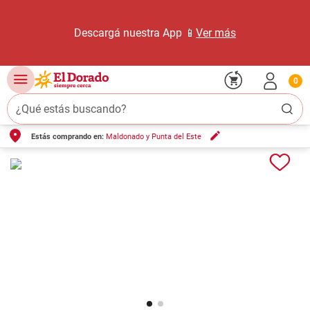
Descargá nuestra App 📱
Ver más
0
¿Qué estás buscando?
Estás comprando en:
Maldonado y Punta del Este
TÉRMINOS MÁS BUSCADOS
1
.
carne carnicería
2
.
leche
3
.
aceite
4
.
queso
5
.
pollo
6
.
bondiola
7
.
fideos