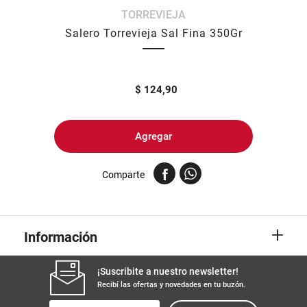
TORREVIEJA
8
.
yerba
Salero Torrevieja Sal Fina 350Gr
9
.
arroz
10
.
harina
$
124,90
Agregar
Comparte
+
Información
¡Suscribite a nuestro newsletter!
Recibí las ofertas y novedades en tu buzón.