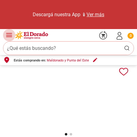
Descargá nuestra App 📱
Ver más
0
¿Qué estás buscando?
Estás comprando en:
Maldonado y Punta del Este
TÉRMINOS MÁS BUSCADOS
1
.
carne carnicería
2
.
leche
3
.
aceite
4
.
queso
5
.
bondiola
6
.
yerba
7
.
pollo