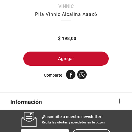
VINNIC
8
.
arroz
Pila Vinnic Alcalina Aaax6
9
.
harina
10
.
fideos
$
198,00
Agregar
Comparte
+
Información
¡Suscribite a nuestro newsletter!
Recibí las ofertas y novedades en tu buzón.