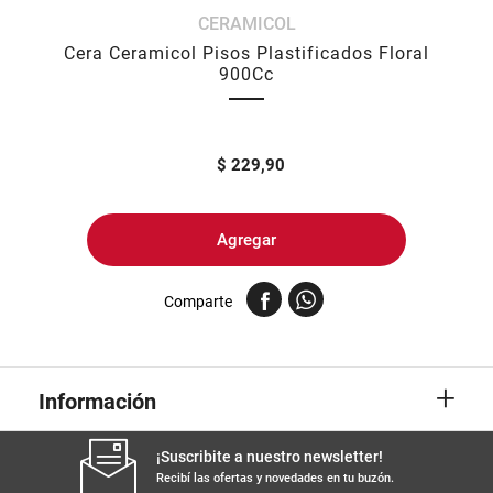
CERAMICOL
8
.
arroz
Cera Ceramicol Pisos Plastificados Floral
9
.
harina
900Cc
10
.
fideos
$
229,90
Agregar
Comparte
+
Información
¡Suscribite a nuestro newsletter!
Recibí las ofertas y novedades en tu buzón.