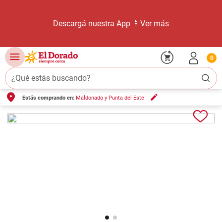
Descargá nuestra App 📱
Ver más
0
¿Qué estás buscando?
Estás comprando en:
Maldonado y Punta del Este
TÉRMINOS MÁS BUSCADOS
1
.
carne carnicería
2
.
leche
3
.
aceite
4
.
queso
5
.
bondiola
6
.
yerba
7
.
pollo