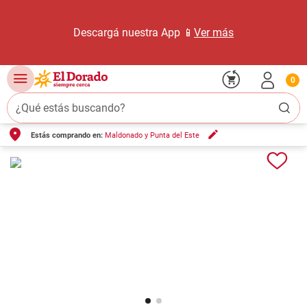
Descargá nuestra App 📱
Ver más
0
¿Qué estás buscando?
Estás comprando en:
Maldonado y Punta del Este
TÉRMINOS MÁS BUSCADOS
1
.
carne carnicería
2
.
leche
3
.
aceite
4
.
queso
5
.
bondiola
6
.
pollo
7
.
yerba