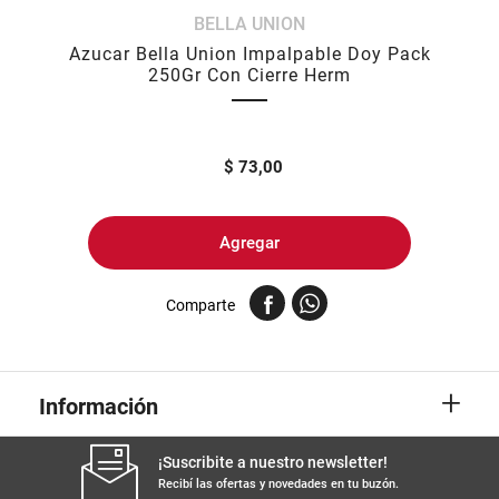
BELLA UNION
8
.
fideos
Azucar Bella Union Impalpable Doy Pack
9
.
arroz
250Gr Con Cierre Herm
10
.
harina
$
73,00
Agregar
Comparte
+
Información
¡Suscribite a nuestro newsletter!
Recibí las ofertas y novedades en tu buzón.