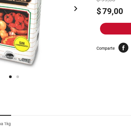
10
.
harina
$
79,00
Comparte
na 1kg