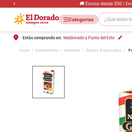
🚚 Envios desde $50 | En
¿Qué estás bus
Estás comprando en:
Maldonado y Punta del Este
Comestibles
Almacen
Salsas Preparadas
P