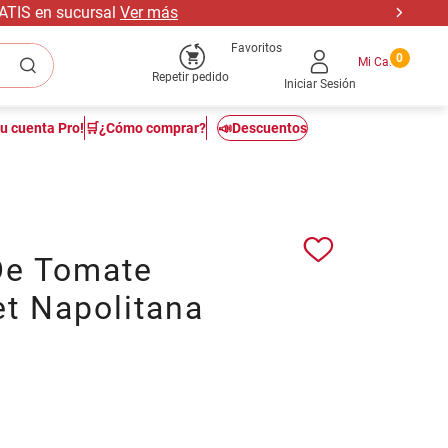
RATIS en sucursal
Ver más
Favoritos
0
Repetir pedido
Iniciar Sesión
tu cuenta Pro!
🛒¿Cómo comprar?
📣Descuentos
De Tomate
t Napolitana