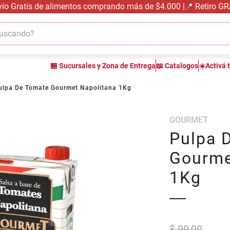
vío Gratis de alimentos comprando más de $4.000 |📍 Retiro G
cando?
TÉRMINOS MÁS BUSCADOS
🏪 Sucursales y Zona de Entrega
📖 Catalogos
☀️Activá 
1
.
carne carnicería
2
.
leche
ulpa De Tomate Gourmet Napolitana 1Kg
3
.
aceite
GOURMET
4
.
queso
Pulpa 
5
.
bondiola
Gourme
6
.
pollo
1Kg
7
.
yerba
8
.
fideos
9
.
arroz
$ 99,00