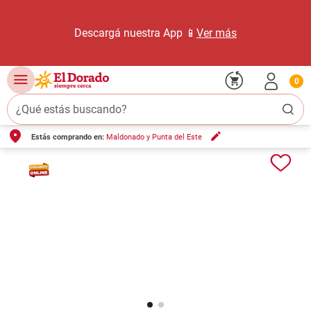
Descargá nuestra App 📱
Ver más
0
¿Qué estás buscando?
Estás comprando en:
Maldonado y Punta del Este
TÉRMINOS MÁS BUSCADOS
1
.
carne carnicería
2
.
leche
3
.
aceite
4
.
queso
5
.
pollo
6
.
bondiola
7
.
fideos