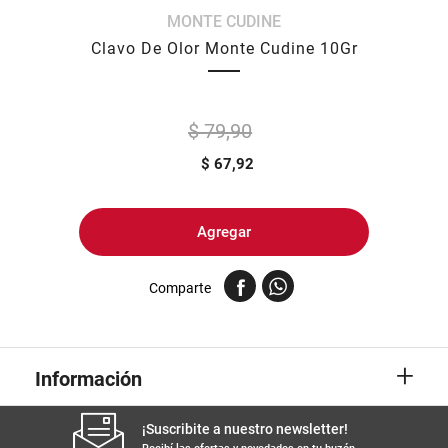
MONTE CUDINE
8
.
yerba
Clavo De Olor Monte Cudine 10Gr
9
.
harina
10
.
arroz
$ 79,90
$
67,92
Agregar
Comparte
+
Información
¡Suscribite a nuestro newsletter!