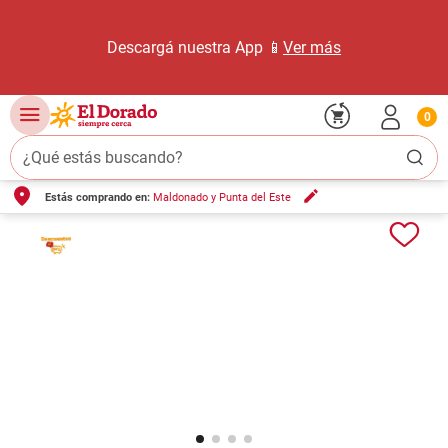
Descargá nuestra App 📱
Ver más
0
¿Qué estás buscando?
Estás comprando en:
Maldonado y Punta del Este
TÉRMINOS MÁS BUSCADOS
1
.
carne carnicería
2
.
leche
3
.
aceite
4
.
queso
5
.
pollo
6
.
bondiola
7
.
fideos