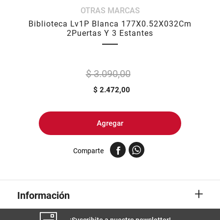
OTRAS MARCAS
8
.
yerba
Biblioteca Lv1P Blanca 177X0.52X032Cm
9
.
arroz
2Puertas Y 3 Estantes
10
.
harina
$ 3.090,00
$
2.472,00
Agregar
Comparte
+
Información
¡Suscribite a nuestro newsletter!