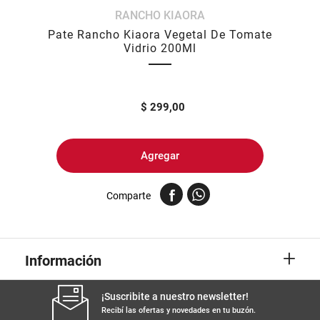
RANCHO KIAORA
8
.
yerba
Pate Rancho Kiaora Vegetal De Tomate
9
.
harina
Vidrio 200Ml
10
.
arroz
$
299,00
Agregar
Comparte
+
Información
¡Suscribite a nuestro newsletter!
Recibí las ofertas y novedades en tu buzón.