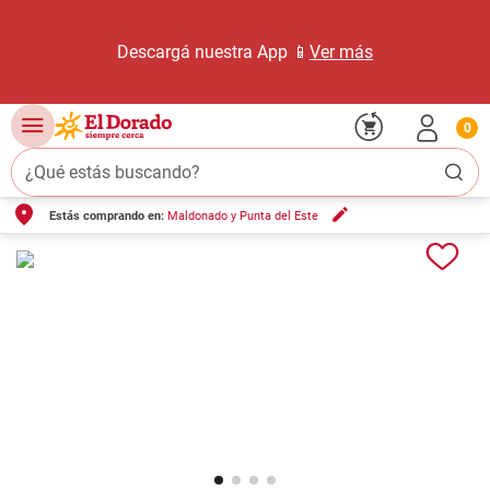
Descargá nuestra App 📱
Ver más
0
¿Qué estás buscando?
Estás comprando en:
Maldonado y Punta del Este
TÉRMINOS MÁS BUSCADOS
1
.
carne carnicería
2
.
leche
3
.
aceite
4
.
queso
5
.
pollo
6
.
bondiola
7
.
fideos