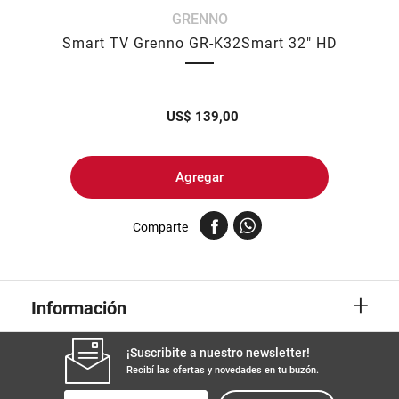
GRENNO
8
.
yerba
Smart TV Grenno GR-K32Smart 32" HD
9
.
harina
10
.
arroz
US$
139,00
Agregar
Comparte
+
Información
¡Suscribite a nuestro newsletter!
Recibí las ofertas y novedades en tu buzón.