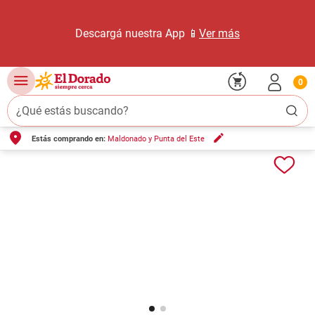
Descargá nuestra App 📱
Ver más
0
¿Qué estás buscando?
Estás comprando en:
Maldonado y Punta del Este
TÉRMINOS MÁS BUSCADOS
1
.
carne carnicería
2
.
leche
3
.
aceite
4
.
queso
5
.
pollo
6
.
bondiola
7
.
fideos