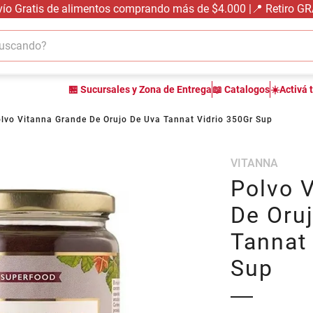
vío Gratis de alimentos comprando más de $4.000 |📍 Retiro G
cando?
TÉRMINOS MÁS BUSCADOS
🏪 Sucursales y Zona de Entrega
📖 Catalogos
☀️Activá 
1
.
carne carnicería
2
.
leche
lvo Vitanna Grande De Orujo De Uva Tannat Vidrio 350Gr Sup
3
.
aceite
VITANNA
4
.
queso
Polvo 
5
.
pollo
De Oru
6
.
bondiola
Tannat
7
.
fideos
Sup
8
.
yerba
9
.
arroz