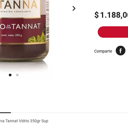
10
.
harina
$
1.188,0
Comparte
va Tannat Vidrio 350gr Sup