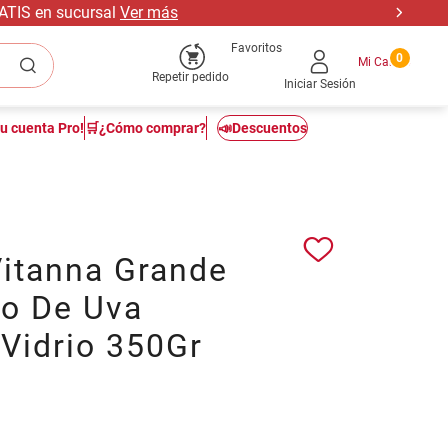
RATIS en sucursal
Ver más
Favoritos
0
Repetir pedido
Iniciar Sesión
tu cuenta Pro!
🛒¿Cómo comprar?
📣Descuentos
Vitanna Grande
jo De Uva
 Vidrio 350Gr