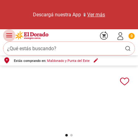
Descargá nuestra App 📱
Ver más
0
¿Qué estás buscando?
Estás comprando en:
Maldonado y Punta del Este
TÉRMINOS MÁS BUSCADOS
1
.
carne carnicería
2
.
leche
3
.
aceite
4
.
queso
5
.
pollo
6
.
bondiola
7
.
fideos