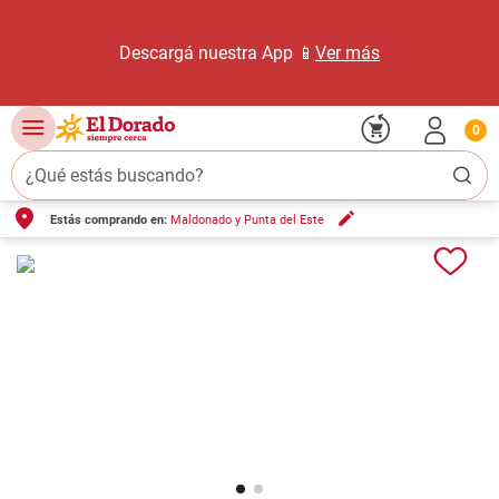
Descargá nuestra App 📱
Ver más
0
¿Qué estás buscando?
Estás comprando en:
Maldonado y Punta del Este
TÉRMINOS MÁS BUSCADOS
1
.
carne carnicería
2
.
leche
3
.
aceite
4
.
queso
5
.
pollo
6
.
bondiola
7
.
fideos