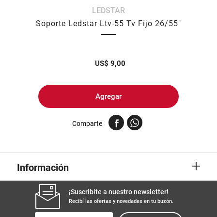
LEDSTAR
8
.
yerba
Soporte Ledstar Ltv-55 Tv Fijo 26/55"
9
.
arroz
10
.
harina
US$
9,00
Agregar
Comparte
+
Información
¡Suscribite a nuestro newsletter!
Recibí las ofertas y novedades en tu buzón.