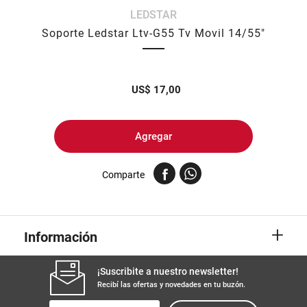
LEDSTAR
8
.
yerba
Soporte Ledstar Ltv-G55 Tv Movil 14/55"
9
.
harina
10
.
arroz
US$
17,00
Agregar
Comparte
+
Información
¡Suscribite a nuestro newsletter!
Recibí las ofertas y novedades en tu buzón.