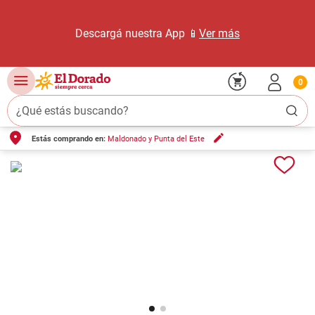
Descargá nuestra App 📱
Ver más
0
¿Qué estás buscando?
Estás comprando en:
Maldonado y Punta del Este
TÉRMINOS MÁS BUSCADOS
1
.
carne carnicería
2
.
leche
3
.
aceite
4
.
queso
5
.
pollo
6
.
bondiola
7
.
fideos