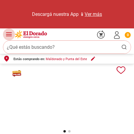
Descargá nuestra App 📱
Ver más
0
¿Qué estás buscando?
Estás comprando en:
Maldonado y Punta del Este
TÉRMINOS MÁS BUSCADOS
1
.
carne carnicería
2
.
leche
3
.
aceite
4
.
queso
5
.
bondiola
6
.
yerba
7
.
pollo