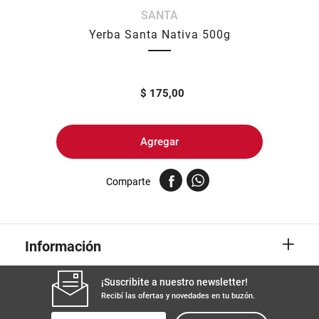
SANTA
8
.
arroz
Yerba Santa Nativa 500g
9
.
harina
10
.
fideos
$
175,00
Agregar
Comparte
+
Información
¡Suscribite a nuestro newsletter!
Recibí las ofertas y novedades en tu buzón.