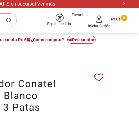
RATIS en sucursal
Ver más
Favoritos
0
Repetir pedido
Iniciar Sesión
tu cuenta Pro!
🛒¿Cómo comprar?
📣Descuentos
dor Conatel
 Blanco
 3 Patas