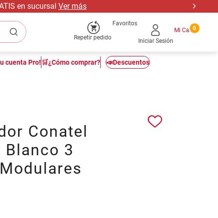
RATIS en sucursal
Ver más
Favoritos
0
Repetir pedido
Iniciar Sesión
tu cuenta Pro!
🛒¿Cómo comprar?
📣Descuentos
dor Conatel
 Blanco 3
 Modulares