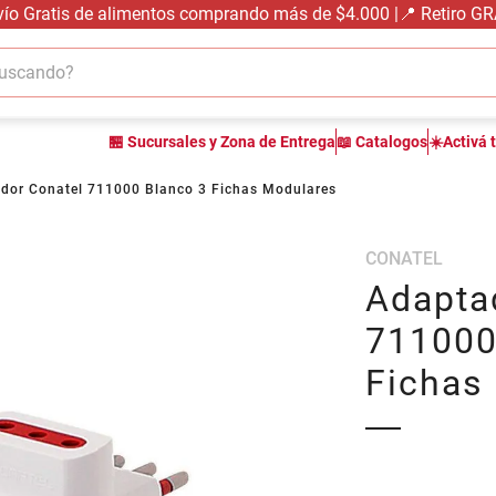
vío Gratis de alimentos comprando más de $4.000 |📍 Retiro G
cando?
TÉRMINOS MÁS BUSCADOS
🏪 Sucursales y Zona de Entrega
📖 Catalogos
☀️Activá 
1
.
carne carnicería
2
.
leche
dor Conatel 711000 Blanco 3 Fichas Modulares
3
.
queso
CONATEL
4
.
aceite
Adapta
5
.
pollo
711000
6
.
bondiola
Fichas
7
.
fideos
8
.
harina
9
.
arroz