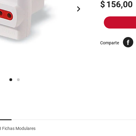
10
.
yerba
$
156,00
Comparte
3 Fichas Modulares