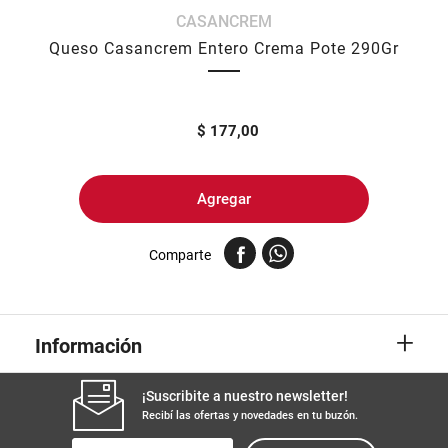
CASANCREM
8
.
yerba
Queso Casancrem Entero Crema Pote 290Gr
9
.
harina
10
.
arroz
$
177,00
Agregar
Comparte
+
Información
¡Suscribite a nuestro newsletter!
Recibí las ofertas y novedades en tu buzón.