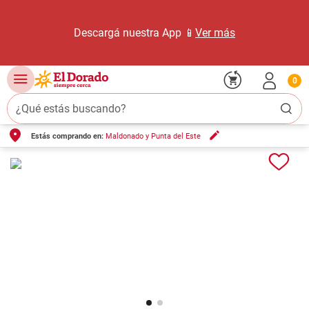
Descargá nuestra App 📱
Ver más
0
¿Qué estás buscando?
Estás comprando en:
Maldonado y Punta del Este
TÉRMINOS MÁS BUSCADOS
1
.
carne carnicería
2
.
leche
3
.
aceite
4
.
queso
5
.
pollo
6
.
bondiola
7
.
fideos