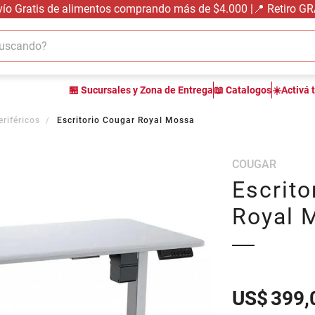
vío Gratis de alimentos comprando más de $4.000 |📍 Retiro G
cando?
TÉRMINOS MÁS BUSCADOS
🏪 Sucursales y Zona de Entrega
📖 Catalogos
☀️Activá 
1
.
carne carnicería
2
.
leche
eriféricos
Escritorio Cougar Royal Mossa
3
.
aceite
COUGAR
4
.
queso
Escrito
5
.
bondiola
Royal 
6
.
pollo
7
.
yerba
8
.
fideos
9
.
arroz
US$
399,