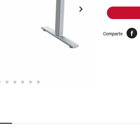
10
.
harina
Comparte