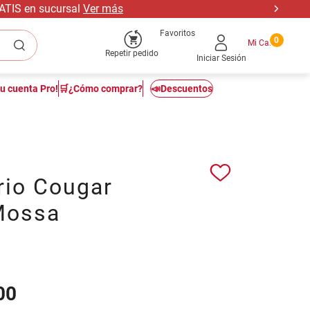
RATIS en sucursal
Ver más
Favoritos
0
Repetir pedido
Iniciar Sesión
tu cuenta Pro!
🛒¿Cómo comprar?
📣Descuentos
rio Cougar
Mossa
00