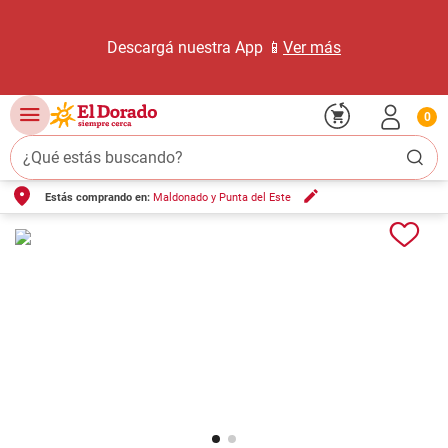
Descargá nuestra App 📱
Ver más
0
¿Qué estás buscando?
Estás comprando en:
Maldonado y Punta del Este
TÉRMINOS MÁS BUSCADOS
1
.
carne carnicería
2
.
leche
3
.
aceite
4
.
queso
5
.
pollo
6
.
bondiola
7
.
fideos