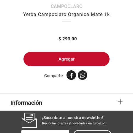
CAMPOCLARO
8
.
yerba
Yerba Campoclaro Organica Mate 1k
9
.
harina
10
.
arroz
$
293,00
Agregar
Comparte
+
Información
¡Suscribite a nuestro newsletter!
Recibí las ofertas y novedades en tu buzón.