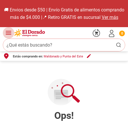
🚚 Envios desde $50 | Envío Gratis de alimentos comprando
más de $4.000 |📍 Retiro GRATIS en sucursal
Ver más
0
¿Qué estás buscando?
Estás comprando en:
Maldonado y Punta del Este
TÉRMINOS MÁS BUSCADOS
1
.
carne carnicería
2
.
leche
3
.
aceite
4
.
queso
5
.
pollo
6
.
bondiola
7
.
fideos