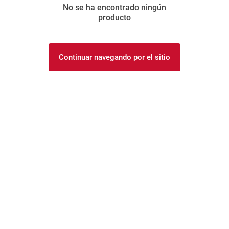
No se ha encontrado ningún
8
.
arroz
producto
9
.
harina
10
.
yerba
Continuar navegando por el sitio