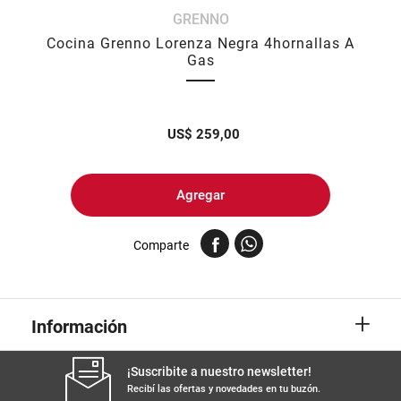
GRENNO
8
.
yerba
Cocina Grenno Lorenza Negra 4hornallas A
9
.
harina
Gas
10
.
arroz
US$
259,00
Agregar
Comparte
+
Información
¡Suscribite a nuestro newsletter!
Recibí las ofertas y novedades en tu buzón.