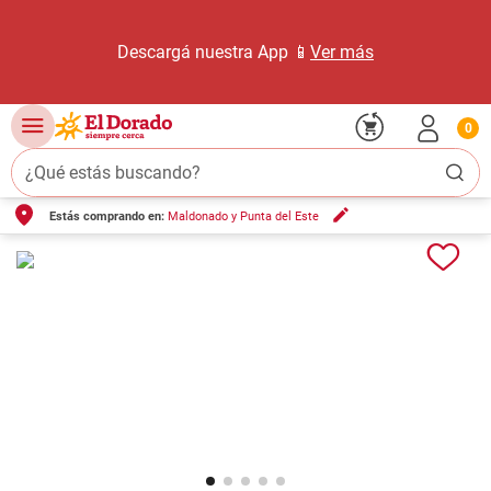
Descargá nuestra App 📱
Ver más
0
¿Qué estás buscando?
Estás comprando en:
Maldonado y Punta del Este
TÉRMINOS MÁS BUSCADOS
1
.
carne carnicería
2
.
leche
3
.
aceite
4
.
queso
5
.
pollo
6
.
bondiola
7
.
fideos