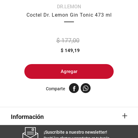
DR.LEMON
8
.
harina
Coctel Dr. Lemon Gin Tonic 473 ml
9
.
arroz
10
.
yerba
$ 177,00
$
149,19
Agregar
Comparte
+
Información
¡Suscribite a nuestro newsletter!