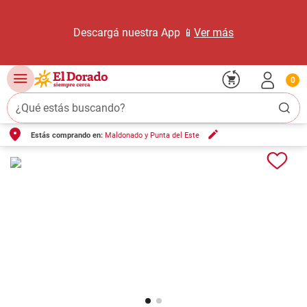
Descargá nuestra App 📱
Ver más
0
¿Qué estás buscando?
Estás comprando en:
Maldonado y Punta del Este
TÉRMINOS MÁS BUSCADOS
1
.
carne carnicería
2
.
leche
3
.
queso
4
.
aceite
5
.
pollo
6
.
bondiola
7
.
fideos