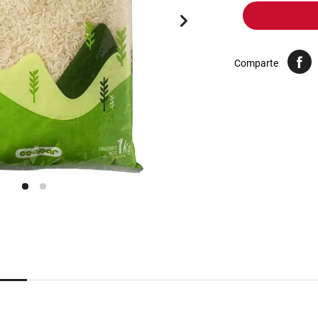
10
.
harina
Comparte