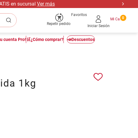
RATIS en sucursal
Ver más
Favoritos
0
Repetir pedido
Iniciar Sesión
tu cuenta Pro!
🛒¿Cómo comprar?
📣Descuentos
ida 1kg