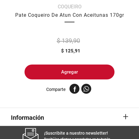
COQUEIRO
8
.
yerba
Pate Coqueiro De Atun Con Aceitunas 170gr
9
.
arroz
10
.
harina
$ 139,90
$
125,91
Agregar
Comparte
+
Información
¡Suscribite a nuestro newsletter!