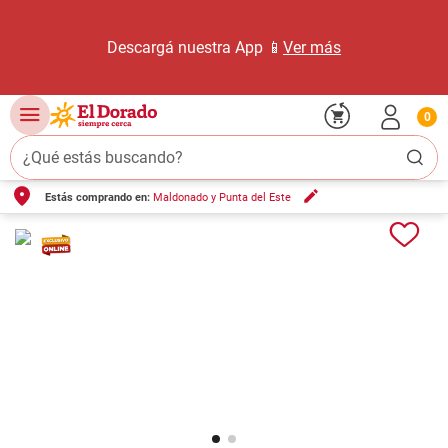
Descargá nuestra App 📱
Ver más
0
¿Qué estás buscando?
Estás comprando en:
Maldonado y Punta del Este
TÉRMINOS MÁS BUSCADOS
1
.
carne carnicería
2
.
leche
3
.
aceite
4
.
queso
5
.
pollo
6
.
bondiola
7
.
fideos