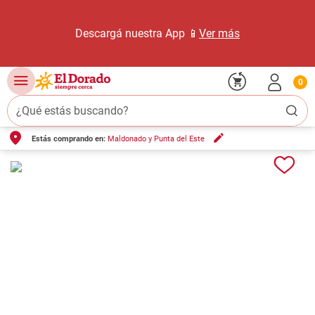
Descargá nuestra App 📱
Ver más
0
¿Qué estás buscando?
Estás comprando en:
Maldonado y Punta del Este
TÉRMINOS MÁS BUSCADOS
1
.
carne carnicería
2
.
leche
3
.
aceite
4
.
queso
5
.
bondiola
6
.
yerba
7
.
pollo