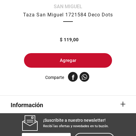
SAN MIGUEL
8
.
arroz
Taza San Miguel 1721584 Deco Dots
9
.
harina
10
.
fideos
$
119,00
Agregar
Comparte
+
Información
¡Suscribite a nuestro newsletter!
Recibí las ofertas y novedades en tu buzón.