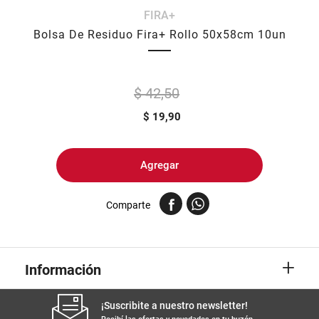
FIRA+
8
.
yerba
Bolsa De Residuo Fira+ Rollo 50x58cm 10un
9
.
arroz
10
.
harina
$ 42,50
$
19,90
Agregar
Comparte
+
Información
¡Suscribite a nuestro newsletter!