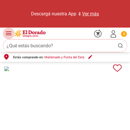
Descargá nuestra App 📱
Ver más
0
¿Qué estás buscando?
Estás comprando en:
Maldonado y Punta del Este
TÉRMINOS MÁS BUSCADOS
1
.
carne carnicería
2
.
leche
3
.
aceite
4
.
queso
5
.
pollo
6
.
bondiola
7
.
fideos