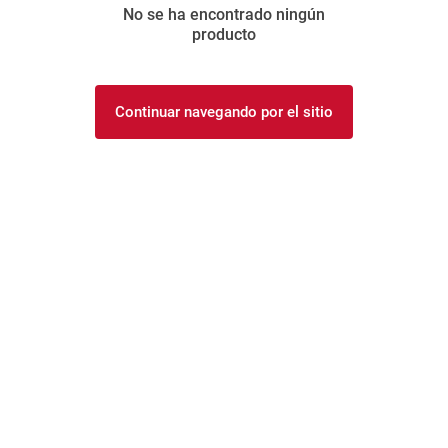
No se ha encontrado ningún
8
.
yerba
producto
9
.
harina
10
.
arroz
Continuar navegando por el sitio