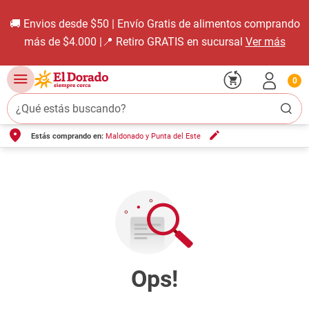
🚚 Envios desde $50 | Envío Gratis de alimentos comprando
más de $4.000 |📍 Retiro GRATIS en sucursal
Ver más
0
¿Qué estás buscando?
Estás comprando en:
Maldonado y Punta del Este
TÉRMINOS MÁS BUSCADOS
1
.
carne carnicería
2
.
leche
3
.
aceite
4
.
queso
5
.
pollo
6
.
bondiola
7
.
fideos