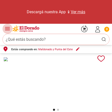
Descargá nuestra App 📱
Ver más
0
¿Qué estás buscando?
Estás comprando en:
Maldonado y Punta del Este
TÉRMINOS MÁS BUSCADOS
1
.
carne carnicería
2
.
leche
3
.
aceite
4
.
queso
5
.
bondiola
6
.
pollo
7
.
yerba