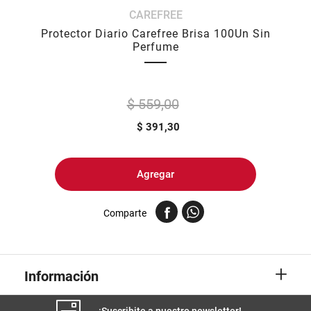
CAREFREE
8
.
fideos
Protector Diario Carefree Brisa 100Un Sin
9
.
arroz
Perfume
10
.
harina
$ 559,00
$
391,30
Agregar
Comparte
+
Información
¡Suscribite a nuestro newsletter!