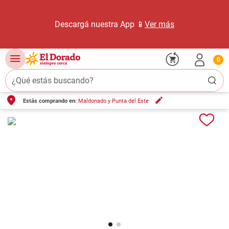
Descargá nuestra App 📱
Ver más
0
¿Qué estás buscando?
Estás comprando en:
Maldonado y Punta del Este
TÉRMINOS MÁS BUSCADOS
1
.
carne carnicería
2
.
leche
3
.
aceite
4
.
queso
5
.
pollo
6
.
bondiola
7
.
fideos