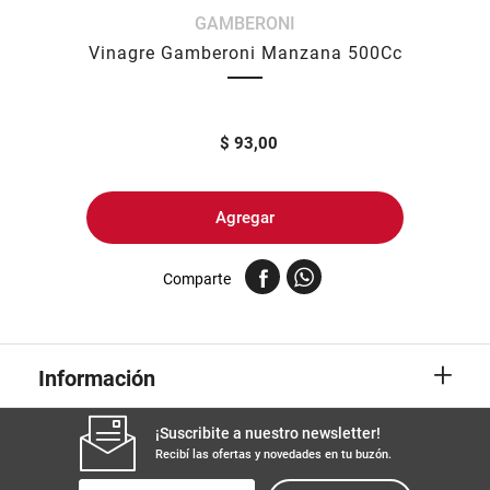
GAMBERONI
8
.
arroz
Vinagre Gamberoni Manzana 500Cc
9
.
harina
10
.
yerba
$
93,00
Agregar
Comparte
+
Información
¡Suscribite a nuestro newsletter!
Recibí las ofertas y novedades en tu buzón.