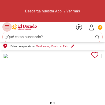
Descargá nuestra App 📱
Ver más
0
¿Qué estás buscando?
Estás comprando en:
Maldonado y Punta del Este
TÉRMINOS MÁS BUSCADOS
1
.
carne carnicería
2
.
leche
3
.
aceite
4
.
queso
5
.
pollo
6
.
bondiola
7
.
fideos