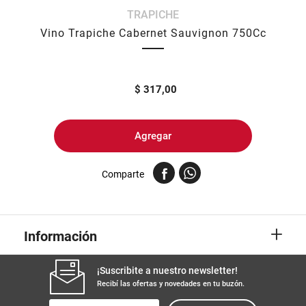
TRAPICHE
8
.
yerba
Vino Trapiche Cabernet Sauvignon 750Cc
9
.
arroz
10
.
harina
$
317,00
Agregar
Comparte
+
Información
¡Suscribite a nuestro newsletter!
Recibí las ofertas y novedades en tu buzón.