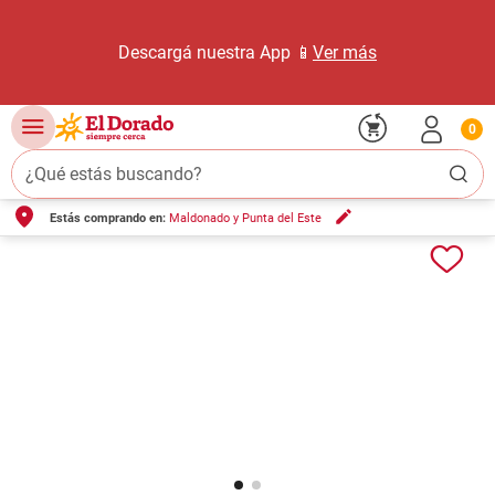
Descargá nuestra App 📱
Ver más
0
¿Qué estás buscando?
Estás comprando en:
Maldonado y Punta del Este
TÉRMINOS MÁS BUSCADOS
1
.
carne carnicería
2
.
leche
3
.
aceite
4
.
queso
5
.
bondiola
6
.
pollo
7
.
yerba