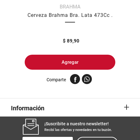
BRAHMA
8
.
fideos
Cerveza Brahma Bra. Lata 473Cc .
9
.
arroz
10
.
harina
$
89,90
Agregar
Comparte
+
Información
¡Suscribite a nuestro newsletter!
Recibí las ofertas y novedades en tu buzón.