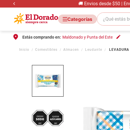
🚚 Envios desde $50 | En
¿Qué estás bus
Estás comprando en:
Maldonado y Punta del Este
Comestibles
Almacen
Leudante
LEVADURA