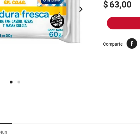
10
.
arroz
$
63,00
Comparte
 4un