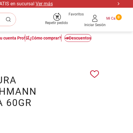
RATIS en sucursal
Ver más
Favoritos
0
Repetir pedido
Iniciar Sesión
tu cuenta Pro!
🛒¿Cómo comprar?
📣Descuentos
URA
CHMANN
A 60GR