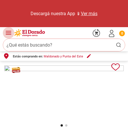
Descargá nuestra App 📱
Ver más
0
¿Qué estás buscando?
Estás comprando en:
Maldonado y Punta del Este
TÉRMINOS MÁS BUSCADOS
1
.
carne carnicería
2
.
leche
3
.
aceite
4
.
queso
5
.
pollo
6
.
bondiola
7
.
fideos