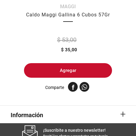
MAGGI
8
.
arroz
Caldo Maggi Gallina 6 Cubos 57Gr
9
.
harina
10
.
yerba
$ 53,00
$
35,00
Agregar
Comparte
+
Información
¡Suscribite a nuestro newsletter!