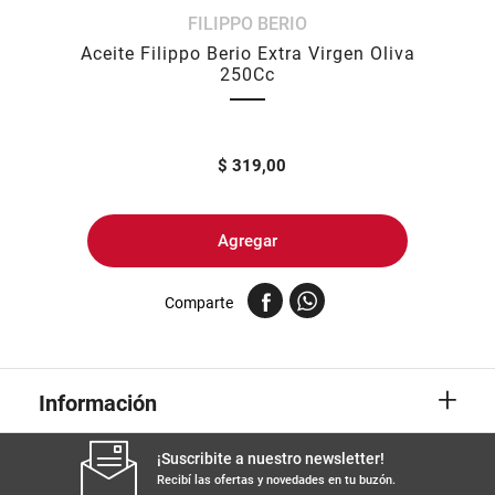
FILIPPO BERIO
8
.
yerba
Aceite Filippo Berio Extra Virgen Oliva
9
.
arroz
250Cc
10
.
harina
$
319,00
Agregar
Comparte
+
Información
¡Suscribite a nuestro newsletter!
Recibí las ofertas y novedades en tu buzón.