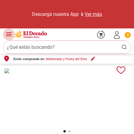
Descargá nuestra App 📱
Ver más
0
¿Qué estás buscando?
Estás comprando en:
Maldonado y Punta del Este
TÉRMINOS MÁS BUSCADOS
1
.
carne carnicería
2
.
leche
3
.
aceite
4
.
queso
5
.
pollo
6
.
bondiola
7
.
fideos