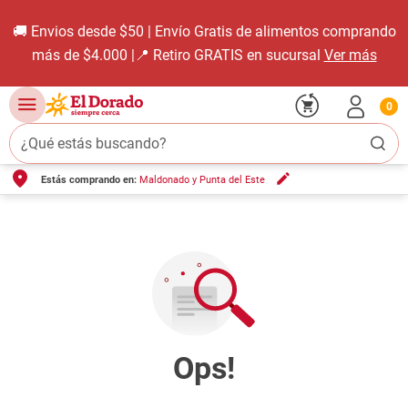
🚚 Envios desde $50 | Envío Gratis de alimentos comprando
más de $4.000 |📍 Retiro GRATIS en sucursal
Ver más
0
¿Qué estás buscando?
Estás comprando en:
Maldonado y Punta del Este
TÉRMINOS MÁS BUSCADOS
1
.
carne carnicería
2
.
leche
3
.
aceite
4
.
queso
5
.
pollo
6
.
bondiola
7
.
fideos