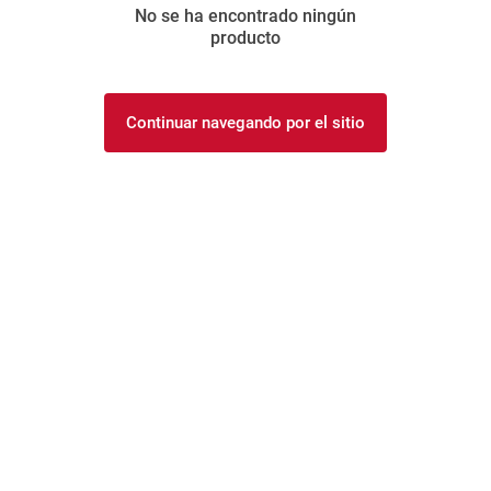
No se ha encontrado ningún
8
.
yerba
producto
9
.
harina
10
.
arroz
Continuar navegando por el sitio