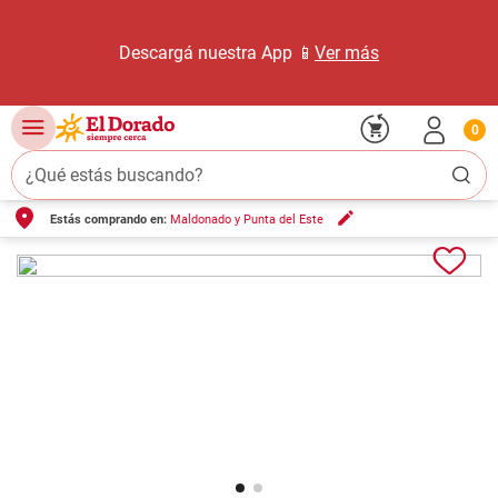
Descargá nuestra App 📱
Ver más
0
¿Qué estás buscando?
Estás comprando en:
Maldonado y Punta del Este
TÉRMINOS MÁS BUSCADOS
1
.
carne carnicería
2
.
leche
3
.
aceite
4
.
queso
5
.
pollo
6
.
bondiola
7
.
fideos