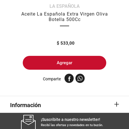
LA ESPAÑOLA
8
.
yerba
Aceite La Española Extra Virgen Oliva
9
.
arroz
Botella 500Cc
10
.
harina
$
533,00
Agregar
Comparte
+
Información
¡Suscribite a nuestro newsletter!
Recibí las ofertas y novedades en tu buzón.