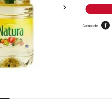
10
.
arroz
Comparte