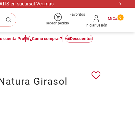
RATIS en sucursal
Ver más
Favoritos
0
Repetir pedido
Iniciar Sesión
tu cuenta Pro!
🛒¿Cómo comprar?
📣Descuentos
Natura Girasol