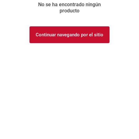
No se ha encontrado ningún
8
.
yerba
producto
9
.
arroz
10
.
harina
Continuar navegando por el sitio