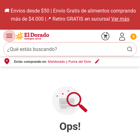
🚚 Envios desde $50 | Envío Gratis de alimentos comprando
más de $4.000 |📍 Retiro GRATIS en sucursal
Ver más
0
¿Qué estás buscando?
Estás comprando en:
Maldonado y Punta del Este
TÉRMINOS MÁS BUSCADOS
1
.
carne carnicería
2
.
leche
3
.
aceite
4
.
queso
5
.
pollo
6
.
bondiola
7
.
fideos