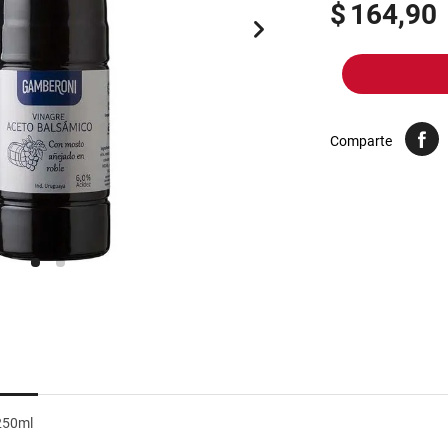
10
.
yerba
$
164,90
Comparte
250ml