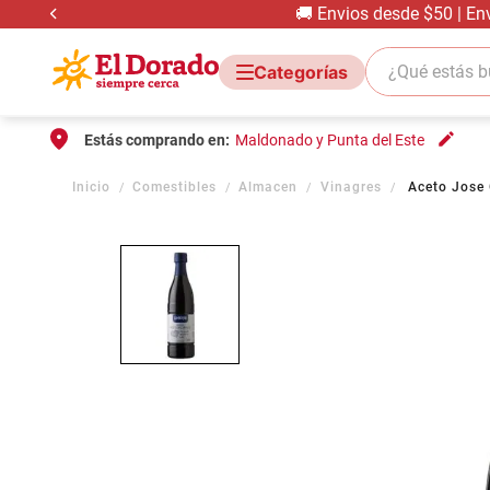
🚚 Envios desde $50 | En
¿Qué estás bus
Estás comprando en:
Maldonado y Punta del Este
Comestibles
Almacen
Vinagres
Aceto Jose