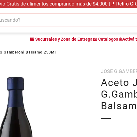
vío Gratis de alimentos comprando más de $4.000 |📍 Retiro G
cando?
TÉRMINOS MÁS BUSCADOS
🏪 Sucursales y Zona de Entrega
📖 Catalogos
☀️Activá 
1
.
carne carnicería
2
.
leche
 G.Gamberoni Balsamo 250Ml
3
.
aceite
JOSE G.GAMBE
4
.
queso
Aceto 
5
.
pollo
G.Gamb
6
.
bondiola
Balsam
7
.
fideos
8
.
arroz
9
.
harina