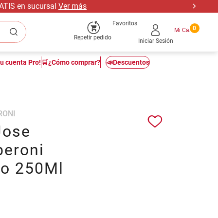
RATIS en sucursal
Ver más
Favoritos
0
Repetir pedido
Iniciar Sesión
tu cuenta Pro!
🛒¿Cómo comprar?
📣Descuentos
RONI
Jose
eroni
o 250Ml