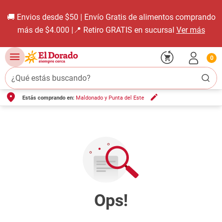
🚚 Envios desde $50 | Envío Gratis de alimentos comprando
más de $4.000 |📍 Retiro GRATIS en sucursal
Ver más
0
¿Qué estás buscando?
Estás comprando en:
Maldonado y Punta del Este
TÉRMINOS MÁS BUSCADOS
1
.
carne carnicería
2
.
leche
3
.
aceite
4
.
queso
5
.
pollo
6
.
bondiola
7
.
fideos