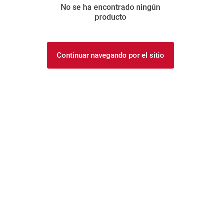
No se ha encontrado ningún
8
.
yerba
producto
9
.
arroz
10
.
harina
Continuar navegando por el sitio