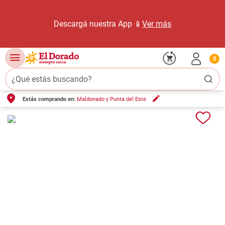
Descargá nuestra App 📱
Ver más
0
¿Qué estás buscando?
Estás comprando en:
Maldonado y Punta del Este
TÉRMINOS MÁS BUSCADOS
1
.
carne carnicería
2
.
leche
3
.
aceite
4
.
queso
5
.
pollo
6
.
bondiola
7
.
fideos