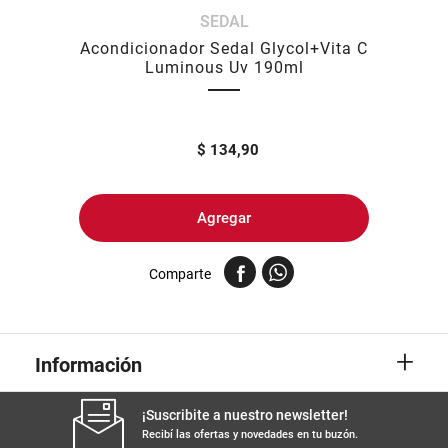
SEDAL
8
.
yerba
Acondicionador Sedal Glycol+Vita C
9
.
arroz
Luminous Uv 190ml
10
.
harina
$
134,90
Agregar
Comparte
+
Información
¡Suscribite a nuestro newsletter!
Recibí las ofertas y novedades en tu buzón.