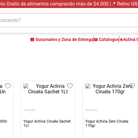
vío Gratis de alimentos comprando más de $4.000 |📍 Retiro G
cando?
TÉRMINOS MÁS BUSCADOS
🏪 Sucursales y Zona de Entrega
📖 Catalogos
☀️Activá 
1
.
carne carnicería
2
.
leche
3
.
aceite
4
.
queso
5
.
pollo
6
.
bondiola
7
.
fideos
ACTIVIA
ACTIVIA
8
.
arroz
100Gr
Yogur Activia Ciruela Sachet
Yogur Activia Zero Ciruela
1Lt
170gr
9
.
harina