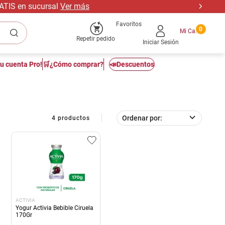
RATIS en sucursal
Ver más
Favoritos
0
Repetir pedido
Iniciar Sesión
tu cuenta Pro!
🛒¿Cómo comprar?
📣Descuentos
Ordenar por
4
productos
ACTIVIA
Yogur Activia Bebible Ciruela
170Gr