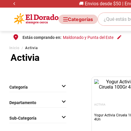
🚚 Envios desde $50 | En
¿Qué estás bus
Estás comprando en:
Maldonado y Punta del Este
Inicio
Activia
Activia
Categoría
Lacteos
Departamento
ACTIVIA
Frescos
Yogur Activia Ciruela 
Sub-Categoría
4Un
Yogurt