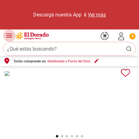
Descargá nuestra App 📱
Ver más
0
¿Qué estás buscando?
Estás comprando en:
Maldonado y Punta del Este
TÉRMINOS MÁS BUSCADOS
1
.
carne carnicería
2
.
leche
3
.
queso
4
.
aceite
5
.
pollo
6
.
bondiola
7
.
fideos