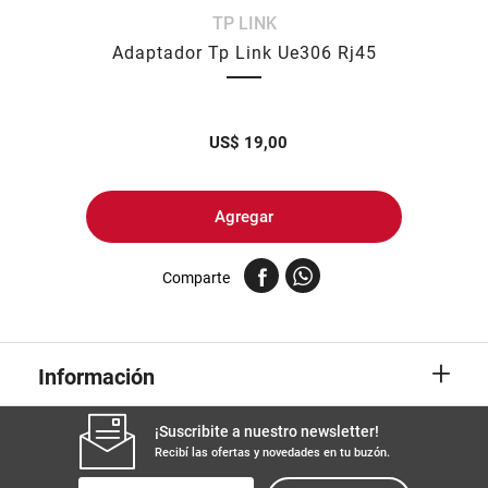
TP LINK
8
.
harina
Adaptador Tp Link Ue306 Rj45
9
.
arroz
10
.
yerba
US$
19,00
Agregar
Comparte
+
Información
¡Suscribite a nuestro newsletter!
Recibí las ofertas y novedades en tu buzón.