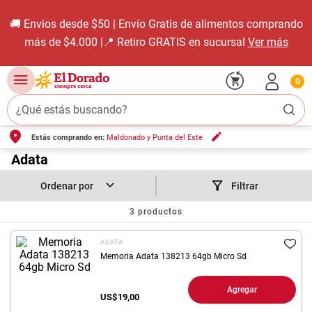
🚚 Envios desde $50 | Envío Gratis de alimentos comprando
más de $4.000 |📍 Retiro GRATIS en sucursal
Ver más
0
¿Qué estás buscando?
Estás comprando en:
Maldonado y Punta del Este
TÉRMINOS MÁS BUSCADOS
1
.
Adata
carne carnicería
2
.
leche
Filtrar
3
.
aceite
3
productos
4
.
queso
ADATA
5
.
pollo
Memoria Adata 138213 64gb Micro Sd
6
.
bondiola
Agregar
US$
19,00
7
.
fideos