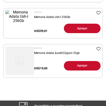
8
.
arroz
ADATA
9
.
harina
Memoria Adata Ush-I 256Gb
10
.
yerba
Agregar
US$
59,01
ADATA
Memoria Adata Ausdh32guicl 32gb
Agregar
US$
19,00
¡Suscribite a nuestro newsletter!