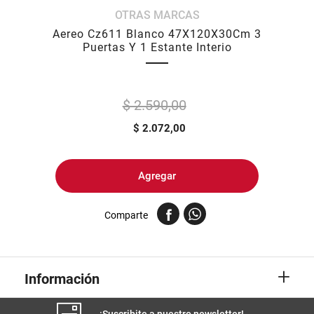
OTRAS MARCAS
8
.
yerba
Aereo Cz611 Blanco 47X120X30Cm 3
9
.
arroz
Puertas Y 1 Estante Interio
10
.
harina
$ 2.590,00
$
2.072,00
Agregar
Comparte
+
Información
¡Suscribite a nuestro newsletter!