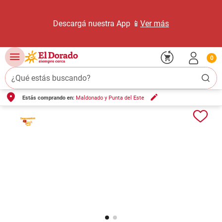
Descargá nuestra App 📱
Ver más
0
¿Qué estás buscando?
Estás comprando en:
Maldonado y Punta del Este
TÉRMINOS MÁS BUSCADOS
1
.
carne carnicería
2
.
leche
3
.
aceite
4
.
queso
5
.
pollo
6
.
bondiola
7
.
fideos