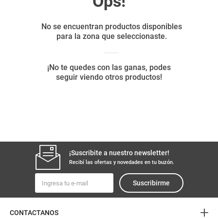
8
.
fideos
9
.
arroz
10
.
harina
¡Suscribite a nuestro newsletter!
Recibí las ofertas y novedades en tu buzón.
Suscribirme
+
CONTACTANOS