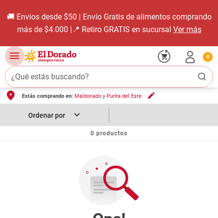
🚚 Envios desde $50 | Envío Gratis de alimentos comprando
más de $4.000 |📍 Retiro GRATIS en sucursal
Ver más
0
¿Qué estás buscando?
Estás comprando en:
Maldonado y Punta del Este
TÉRMINOS MÁS BUSCADOS
1
.
carne carnicería
2
.
leche
0
productos
3
.
aceite
4
.
queso
5
.
bondiola
6
.
pollo
7
.
yerba