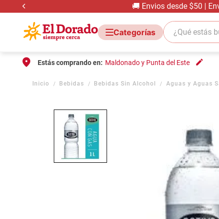
🚚 Envios desde $50 | En
¿Qué estás bus
Estás comprando en:
Maldonado y Punta del Este
Bebidas
Bebidas Sin Alcohol
Aguas y Aguas S