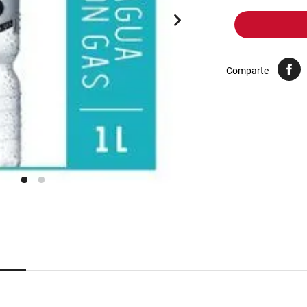
10
.
harina
Comparte