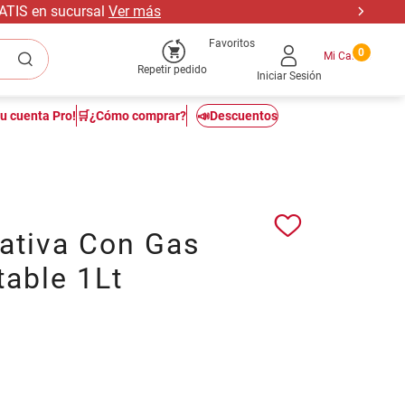
RATIS en sucursal
Ver más
Favoritos
0
Repetir pedido
Iniciar Sesión
tu cuenta Pro!
🛒¿Cómo comprar?
📣Descuentos
ativa Con Gas
table 1Lt